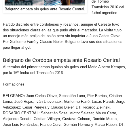
del Torneo
Transición 2016 del
Belgrano empata sin goles ante Rosario Central.
futbol argentino.
Partido discreto entre cordobeses y rosarinos, aunque el Celeste tuvo
dos situaciones claras en las que pudo abrir el marcador. La visita tuvo
un manejo más prolijo del balón pero sin inquietar a Juan Carlos Olave.
Por Guillermo Farré y Claudio Bieler, Belgrano tuvo sus dos situaciones
para llegar al gol.
Belgrano de Cordoba empata ante Rosario Central
Al termino del primer tiempo igualan sin goles enel Mario Alberto Kempes,
por la 16º fecha del Transición 2016.
Formaciones
BELGRANO
:
Juan Carlos Olave; Sebastián Luna, Pier Barrios, Cristian
Lema, José Rojas; Iván Etevenaux, Guillermo Farré, Lucas Parodi, Jorge
Velázquez; César Pereyra y Claudio Bieler. DT: Ricardo Zielinski.
ROSARIO CENTRAL:
Sebastián Sosa; Víctor Salazar, Mauro Cetto,
Alejandro Donatti, Cristian Villagra; Gustavo Colman, Damián Musto,
José Luis Fernández; Franco Cervi; Germán Herrera y Marco Ruben. DT: