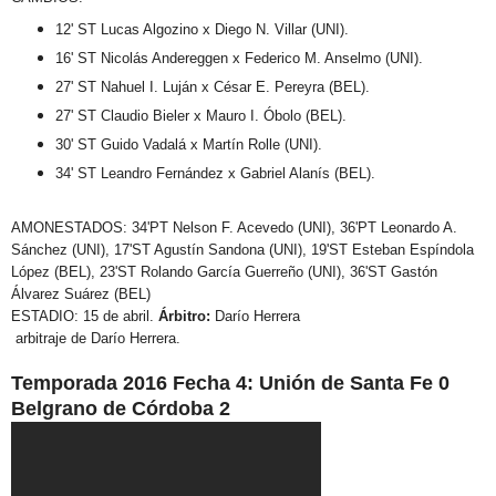
12' ST Lucas Algozino x Diego N. Villar (UNI).
16' ST Nicolás Andereggen x Federico M. Anselmo (UNI).
27' ST Nahuel I. Luján x César E. Pereyra (BEL).
27' ST Claudio Bieler x Mauro I. Óbolo (BEL).
30' ST Guido Vadalá x Martín Rolle (UNI).
34' ST Leandro Fernández x Gabriel Alanís (BEL).
AMONESTADOS:
34'PT Nelson F. Acevedo (UNI), 36'PT Leonardo A.
Sánchez (UNI), 17'ST Agustín Sandona (UNI), 19'ST Esteban Espíndola
López (BEL), 23'ST Rolando García Guerreño (UNI), 36'ST Gastón
Álvarez Suárez (BEL)
ESTADIO:
15 de abril.
Árbitro:
Darío Herrera
arbitraje de Darío Herrera.
Temporada 2016 Fecha 4: Unión de Santa Fe 0
Belgrano de Córdoba 2