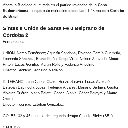
Ahora la B coloca su mirada en el partido revancha de la
Copa
Sudamericana
, porque este miércoles desde las 21.45 recibe a
Coritiba
de Brasil
.
Síntesis Unión de Santa Fe 0 Belgrano de
Córdoba 2
Formaciones
UNION:
Nereo Fernández; Agustín Sandona, Rolando García Guerreño,
Leonardo Sánchez, Bruno Pittón; Diego Villar, Nelson Acevedo, Mauro
Pittón, Lucas Gamba; Martín Rolle y Federico Anselmo.
Director Técnico: Leonardo Madelón.
BELGRANO:
Juan Carlos Olave; Renzo Saravia, Lucas Aveldaño,
Esteban Espíndola López, Federico Álvarez; Mariano Barbieri, Gastón
Álvarez Suárez, Mario Bolatti, Gabriel Alanis; César Pereyra y Mauro
Obolo.
Director Técnico: Esteban González.
GOLES:
32 y 45 minutos del segundo tiempo Claudio Bieler (BEL).
CAMBIOS: