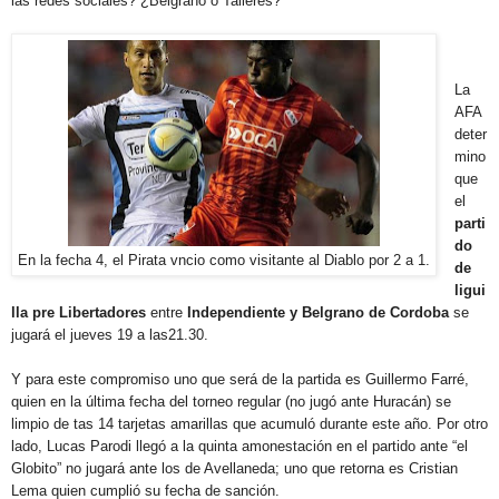
las redes sociales? ¿Belgrano o Talleres?
La
AFA
deter
mino
que
el
parti
do
En la fecha 4, el Pirata vncio como visitante al Diablo por 2 a 1.
de
ligui
lla pre Libertadores
entre
Independiente y Belgrano de Cordoba
se
jugará el jueves 19 a las21.30.
Y para este compromiso uno que será de la partida es Guillermo Farré,
quien en la última fecha del torneo regular (no jugó ante Huracán) se
limpio de tas 14 tarjetas amarillas que acumuló durante este año. Por otro
lado, Lucas Parodi llegó a la quinta amonestación en el partido ante “el
Globito” no jugará ante los de Avellaneda; uno que retorna es Cristian
Lema quien cumplió su fecha de sanción.