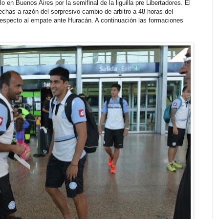
lo en Buenos Aires por la semifinal de la liguilla pre Libertadores. El
chas a razón del sorpresivo cambio de arbitro a 48 horas del
respecto al empate ante Huracán. A continuación las formaciones