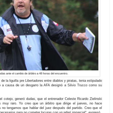
das ante el cambio de árbitro a 48 horas del encuentro.
de la liguilla pre Libertadores entre diablos y piratas, tenia estipulado
ro a causa de un desgarro la AFA designó a Silvio Trucco como su
el cotejo, generó dudas, que el entrenador Celeste Ricardo Zielinski
 muy raro. Yo creo que un árbitro que dirige el jueves, no hace
á no tengamos que hablar del juez después del partido. Creo que el
necesarios para no cometer locuras con un referí imparcial", expresó.