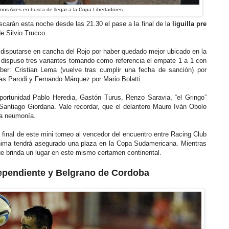
nos Aires en busca de llegar a la Copa Libertadores.
carán esta noche desde las 21.30 el pase a la final de la
liguilla pre
de Silvio Trucco.
 disputarse en cancha del Rojo por haber quedado mejor ubicado en la
i dispuso tres variantes tomando como referencia el empate 1 a 1 con
ber: Cristian Lema (vuelve tras cumplir una fecha de sanción) por
as Parodi y Fernando Márquez por Mario Bolatti.
ortunidad Pablo Heredia, Gastón Turus, Renzo Saravia, “el Gringo”
 Santiago Giordana. Vale recordar, que el delantero Mauro Iván Obolo
na neumonía.
 final de este mini torneo al vencedor del encuentro entre Racing Club
nima tendrá asegurado una plaza en la Copa Sudamericana. Mientras
 que brinda un lugar en este mismo certamen continental.
ndependiente y Belgrano de Cordoba