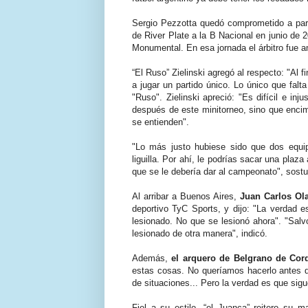
Sergio Pezzotta quedó comprometido a partir
de River Plate a la B Nacional en junio de 2
Monumental. En esa jornada el árbitro fue 
“El Ruso” Zielinski agregó al respecto: "Al
a jugar un partido único. Lo único que falt
"Ruso". Zielinski apreció: "Es difícil e inj
después de este minitorneo, sino que encim
se entienden".
"Lo más justo hubiese sido que dos equip
liguilla. Por ahí, le podrías sacar una plaz
que se le debería dar al campeonato", sost
Al arribar a Buenos Aires,
Juan Carlos Ol
deportivo TyC Sports, y dijo: "La verdad 
lesionado. No que se lesionó ahora". "Salv
lesionado de otra manera", indicó.
Además,
el arquero de Belgrano de Cor
estas cosas. No queríamos hacerlo antes de
de situaciones... Pero la verdad es que sig
Fiel a su estilo, “el Juanca” reitero su m