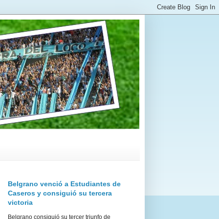
Belgrano venció a Estudiantes de
Caseros y consiguió su tercera
victoria
Belgrano consiguió su tercer triunfo de