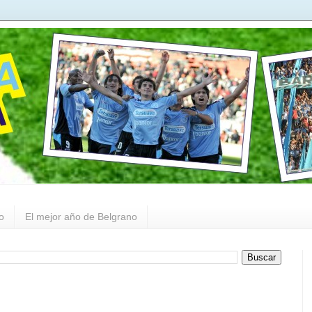
o
El mejor año de Belgrano