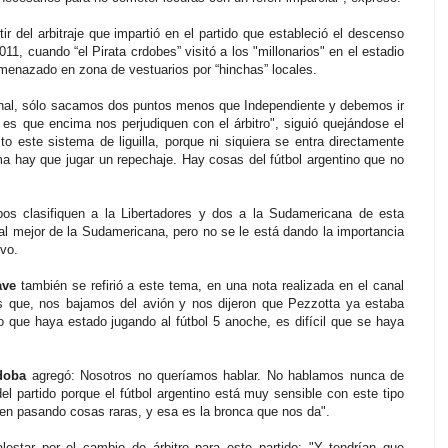
 del arbitraje que impartió en el partido que estableció el descenso
011, cuando “el Pirata crdobes” visitó a los "millonarios" en el estadio
amenazado en zona de vestuarios por “hinchas” locales.
 final, sólo sacamos dos puntos menos que Independiente y debemos ir
a es que encima nos perjudiquen con el árbitro", siguió quejándose el
usto este sistema de liguilla, porque ni siquiera se entra directamente
a hay que jugar un repechaje. Hay cosas del fútbol argentino que no
os clasifiquen a la Libertadores y dos a la Sudamericana de esta
a al mejor de la Sudamericana, pero no se le está dando la importancia
uvo.
ave
también se refirió a este tema, en una nota realizada en el canal
es que, nos bajamos del avión y nos dijeron que Pezzotta ya estaba
o que haya estado jugando al fútbol 5 anoche, es difícil que se haya
doba
agregó: Nosotros no queríamos hablar. No hablamos nunca de
l partido porque el fútbol argentino está muy sensible con este tipo
uen pasando cosas raras, y esa es la bronca que nos da".
alestar por el cambio de árbitro para este partido: "Y tendrían que