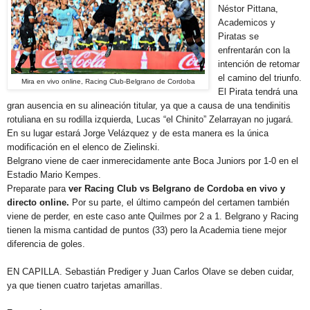
Néstor Pittana,
Academicos y
Piratas se
enfrentarán con la
intención de retomar
el camino del triunfo.
Mira en vivo online, Racing Club-Belgrano de Cordoba
El Pirata tendrá una
gran ausencia en su alineación titular, ya que a causa de una tendinitis
rotuliana en su rodilla izquierda, Lucas “el Chinito” Zelarrayan no jugará.
En su lugar estará Jorge Velázquez y de esta manera es la única
modificación en el elenco de Zielinski.
Belgrano viene de caer inmerecidamente ante Boca Juniors por 1-0 en el
Estadio Mario Kempes.
Preparate para
ver Racing Club vs Belgrano de Cordoba en vivo y
directo online.
Por su parte, el último campeón del certamen también
viene de perder, en este caso ante Quilmes por 2 a 1. Belgrano y Racing
tienen la misma cantidad de puntos (33) pero la Academia tiene mejor
diferencia de goles.
EN CAPILLA. Sebastián Prediger y Juan Carlos Olave se deben cuidar,
ya que tienen cuatro tarjetas amarillas.