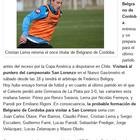
Belgra
no de
Cordob
a
entrena
y se
prepara
para el
Cristian Lema retorna el once titular de Belgrano de Cordoba.
último
partido
antes del receso por la Copa América a disputarse en Chile.
Visitará al
puntero del campeonato San Lorenzo
en el Nuevo Gasómetro el
sábado desde las 18 y tendrá el arbitraje de Federico Beligoy.
Hoy hubo ensayo formal de futbol y en cuanto al último partido en el que
el Celeste perdió ante Gimnasia de La Plata por 1-0, las variantes esta
mañana fueron: Pérez por Renzo Saravia, Lema por Nicolás Ferreyra, y
Parodi por Emiliano Rigoni. En consecuencia,
la probable formación de
Belgrano de Cordoba para visitar a San Lorenzo
seria con:
Juan Carlos Olave; Pier Barrios, Claudio Pérez, Cristian Lema y Sergio
Escudero; Guillermo Farré, Lucas Parodi, Sebastián Prediger, Jorge
Velázquez; Lucas Zelarrayan y Mauro Obolo.