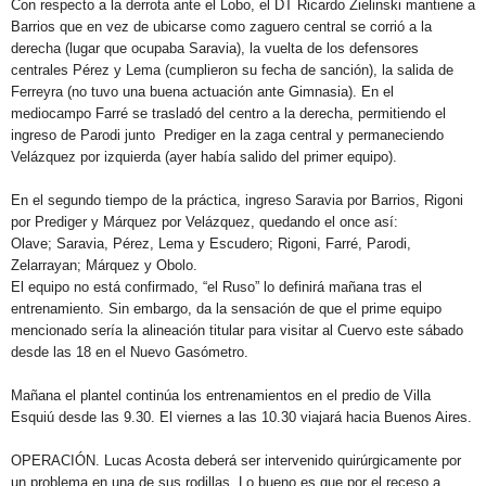
Con respecto a la derrota ante el Lobo, el DT Ricardo Zielinski mantiene a
Barrios que en vez de ubicarse como zaguero central se corrió a la
derecha (lugar que ocupaba Saravia), la vuelta de los defensores
centrales Pérez y Lema (cumplieron su fecha de sanción), la salida de
Ferreyra (no tuvo una buena actuación ante Gimnasia). En el
mediocampo Farré se trasladó del centro a la derecha, permitiendo el
ingreso de Parodi junto
Prediger en la zaga central y permaneciendo
Velázquez por izquierda (ayer había salido del primer equipo).
En el segundo tiempo de la práctica, ingreso Saravia por Barrios, Rigoni
por Prediger y Márquez por Velázquez, quedando el once así:
Olave; Saravia, Pérez, Lema y Escudero; Rigoni, Farré, Parodi,
Zelarrayan; Márquez y Obolo.
El equipo no está confirmado, “el Ruso” lo definirá mañana tras el
entrenamiento. Sin embargo, da la sensación de que el prime equipo
mencionado sería la alineación titular para visitar al Cuervo este sábado
desde las 18 en el Nuevo Gasómetro.
Mañana el plantel continúa los entrenamientos en el predio de Villa
Esquiú desde las 9.30. El viernes a las 10.30 viajará hacia Buenos Aires.
OPERACIÓN. Lucas Acosta deberá ser intervenido quirúrgicamente por
un problema en una de sus rodillas. Lo bueno es que por el receso a