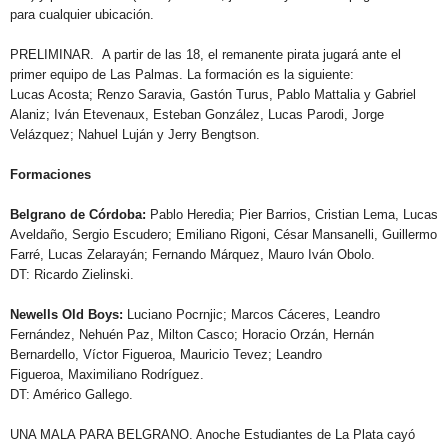
para cualquier ubicación.
PRELIMINAR.
A partir de las 18, el remanente pirata jugará ante el
primer equipo de Las Palmas. La formación es la siguiente:
Lucas Acosta; Renzo Saravia, Gastón Turus, Pablo Mattalia y Gabriel
Alaniz; Iván Etevenaux, Esteban González, Lucas Parodi, Jorge
Velázquez; Nahuel Luján y Jerry Bengtson.
Formaciones
Belgrano de Córdoba:
Pablo Heredia; Pier Barrios, Cristian Lema, Lucas
Aveldaño, Sergio Escudero; Emiliano Rigoni, César Mansanelli, Guillermo
Farré, Lucas Zelarayán; Fernando Márquez, Mauro Iván Obolo.
DT:
Ricardo Zielinski.
Newells Old Boys:
Luciano Pocrnjic; Marcos Cáceres, Leandro
Fernández, Nehuén Paz, Milton Casco; Horacio Orzán, Hernán
Bernardello, Víctor Figueroa, Mauricio Tevez; Leandro
Figueroa, Maximiliano Rodríguez.
DT:
Américo Gallego.
UNA MALA PARA BELGRANO. Anoche Estudiantes de La Plata cayó