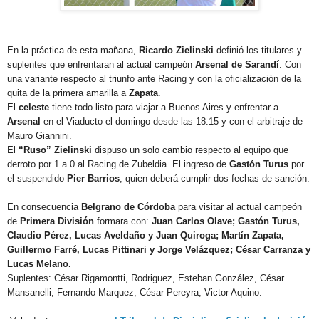
En la práctica de esta mañana,
Ricardo Zielinski
definió los titulares y
suplentes que enfrentaran al actual campeón
Arsenal
de Sarandí
. Con
una variante respecto al triunfo ante Racing y con la oficialización de la
quita de la primera amarilla a
Zapata
.
El
celeste
tiene todo listo para viajar a Buenos Aires y enfrentar a
Arsenal
en el Viaducto el domingo desde las 18.15 y con el arbitraje de
Mauro Giannini.
El
“Ruso” Zielinski
dispuso un solo cambio respecto al equipo que
derroto por 1 a 0 al Racing de Zubeldia. El ingreso de
Gastón Turus
por
el suspendido
Pier Barrios
, quien deberá cumplir dos fechas de sanción.
En consecuencia
Belgrano de Córdoba
para visitar al actual campeón
de
Primera División
formara con:
Juan Carlos Olave; Gastón Turus,
Claudio Pérez, Lucas Aveldaño y Juan Quiroga; Martín Zapata,
Guillermo Farré, Lucas Pittinari y Jorge Velázquez; César Carranza y
Lucas Melano.
Suplentes: César Rigamontti, Rodriguez, Esteban González, César
Mansanelli, Fernando Marquez, César Pereyra, Victor Aquino.