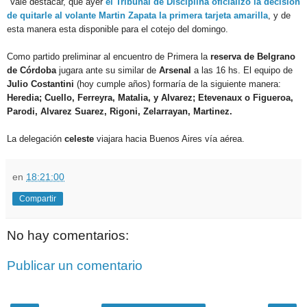
Vale destacar, que ayer
el Tribunal de Disciplina oficializo la decisión
de quitarle al volante Martin Zapata la primera tarjeta amarilla
, y de
esta manera esta disponible para el cotejo del domingo.
Como partido preliminar al encuentro de Primera la
reserva de Belgrano
de Córdoba
jugara ante su similar de
Arsenal
a las 16 hs. El equipo de
Julio Costantini
(hoy cumple años) formaría de la siguiente manera:
Heredia; Cuello, Ferreyra, Matalia, y Alvarez; Etevenaux o Figueroa,
Parodi, Alvarez Suarez, Rigoni, Zelarrayan, Martinez.
La delegación
celeste
viajara hacia Buenos Aires vía aérea.
en
18:21:00
Compartir
No hay comentarios:
Publicar un comentario