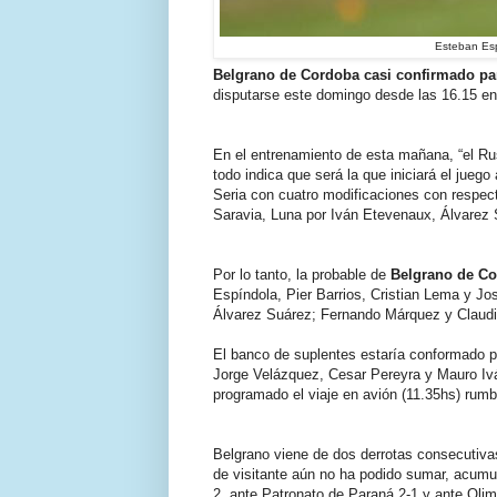
Esteban Esp
Belgrano de Cordoba casi confirmado par
disputarse este domingo desde las 16.15 en 
En el entrenamiento de esta mañana, “el Ruso
todo indica que será la que iniciará el juego 
Seria con cuatro modificaciones con respec
Saravia, Luna por Iván Etevenaux, Álvarez 
Por lo tanto, la probable de
Belgrano de Co
Espíndola, Pier Barrios, Cristian Lema y Jo
Álvarez Suárez; Fernando Márquez y Claudio
El banco de suplentes estaría conformado p
Jorge Velázquez, Cesar Pereyra y Mauro Ivá
programado el viaje en avión (11.35hs) rum
Belgrano viene de dos derrotas consecutiva
de visitante aún no ha podido sumar, acumul
2, ante Patronato de Paraná 2-1 y ante Olim