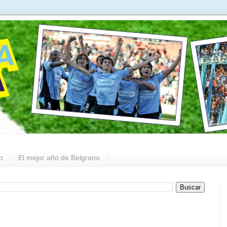
o
El mejor año de Belgrano