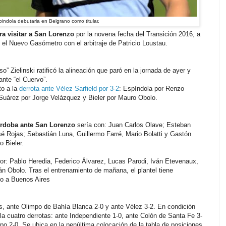
indola debutaria en Belgrano como titular.
a visitar a San Lorenzo
por la novena fecha del Transición 2016, a
el Nuevo Gasómetro con el arbitraje de Patricio Loustau.
” Zielinski ratificó la alineación que paró en la jornada de ayer y
ante “el Cuervo”.
to a la
derrota ante Vélez Sarfield por 3-2
: Espíndola por Renzo
Suárez por Jorge Velázquez y Bieler por Mauro Obolo.
rdoba ante San Lorenzo
sería con: Juan Carlos Olave; Esteban
sé Rojas; Sebastián Luna, Guillermo Farré, Mario Bolatti y Gastón
 Bieler.
or: Pablo Heredia, Federico Álvarez, Lucas Parodi, Iván Etevenaux,
n Obolo. Tras el entrenamiento de mañana, el plantel tiene
bo a Buenos Aires
s, ante Olimpo de Bahía Blanca 2-0 y ante Vélez 3-2. En condición
a cuatro derrotas: ante Independiente 1-0, ante Colón de Santa Fe 3-
po 2-0. Se ubica en la penúltima colocación de la tabla de posiciones