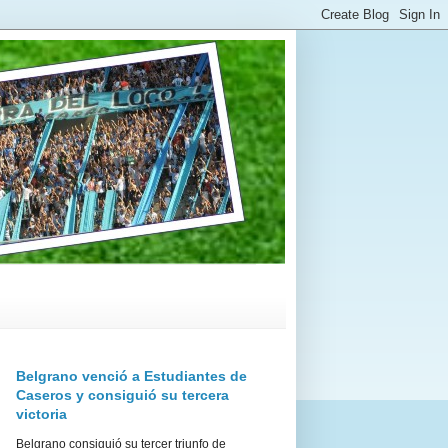
Belgrano venció a Estudiantes de
Caseros y consiguió su tercera
victoria
Belgrano consiguió su tercer triunfo de