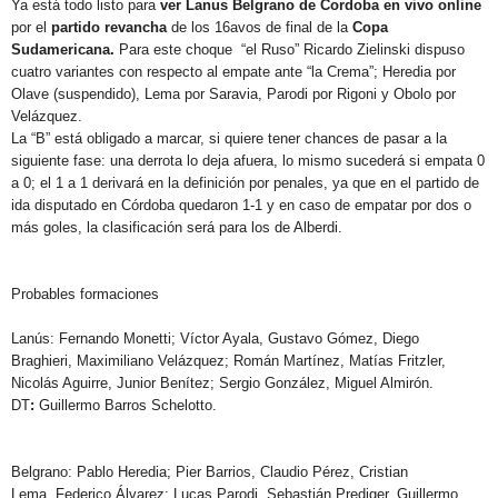
Ya está todo listo para
ver
Lanus Belgrano de Cordoba en vivo online
por el
partido revancha
de los 16avos de final de la
Copa
Sudamericana.
Para este choque “el Ruso” Ricardo Zielinski dispuso
cuatro variantes con respecto al empate ante “la Crema”; Heredia por
Olave (suspendido), Lema por Saravia, Parodi por Rigoni y Obolo por
Velázquez.
La “B” está obligado a marcar, si quiere tener chances de pasar a la
siguiente fase: una derrota lo deja afuera, lo mismo sucederá si empata 0
a 0; el 1 a 1 derivará en la definición por penales, ya que en el partido de
ida disputado en Córdoba quedaron 1-1 y en caso de empatar por dos o
más goles, la clasificación será para los de Alberdi.
Probables formaciones
Lanús:
Fernando Monetti; Víctor Ayala, Gustavo Gómez, Diego
Braghieri, Maximiliano Velázquez; Román Martínez, Matías Fritzler,
Nicolás Aguirre, Junior Benítez; Sergio González, Miguel Almirón.
DT
:
Guillermo Barros Schelotto.
Belgrano:
Pablo Heredia; Pier Barrios, Claudio Pérez, Cristian
Lema, Federico Álvarez; Lucas Parodi, Sebastián Prediger, Guillermo