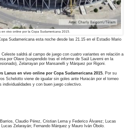
 en vivo online por la Copa Sudamericana 2015.
a Copa Sudamericana esta noche desde las 21.15 en el Estadio Mario
el Celeste saldrá al campo de juego con cuatro variantes en relación a
resa por Olave (suspendido tras el informe de Saúl Laverni en la
esionado), Zelarrayan por Mansanelli y Márquez por Rigoni.
s Lanus en vivo online por Copa Sudamericana 2015.
Por su
rros Schelotto viene de igualar sin goles ante Huracán por el torneo
s individualidades y con buen juego colectivo.
 Barrios, Claudio Pérez, Cristian Lema y Federico Álvarez; Lucas
 y Lucas Zelarayán; Fernando Márquez y Mauro Iván Óbolo.