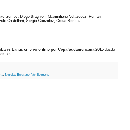
tavo Gómez, Diego Braghieri, Maximiliano Velázquez; Román
nzalo Castellani, Sergio González, Oscar Benítez.
oba vs Lanus en vivo online por Copa Sudamericana 2015
desde
 Kempes.
na
,
Noticias Belgrano
,
Ver Belgrano