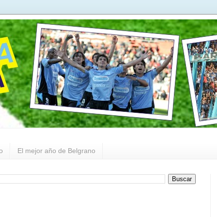
o
El mejor año de Belgrano