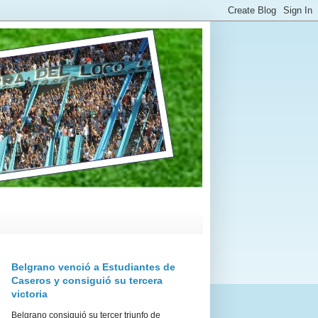
Belgrano venció a Estudiantes de
Caseros y consiguió su tercera
victoria
Belgrano consiguió su tercer triunfo de