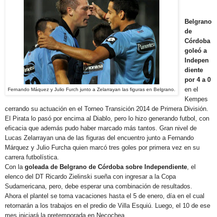
Belgrano
de
Córdoba
goleó a
Indepen
diente
por 4 a 0
en el
Fernando Máquez y Julio Furch junto a Zelarrayan las figuras en Belgrano.
Kempes
cerrando su actuación en el Torneo Transición 2014 de Primera División.
El Pirata lo pasó por encima al Diablo, pero lo hizo generando futbol, con
eficacia que además pudo haber marcado más tantos. Gran nivel de
Lucas Zelarrayan una de las figuras del encuentro junto a Fernando
Márquez y Julio Furcha quien marcó tres goles por primera vez en su
carrera futbolística.
Con la
goleada de Belgrano de Córdoba sobre Independiente
, el
elenco del DT Ricardo Zielinski sueña con ingresar a la Copa
Sudamericana, pero, debe esperar una combinación de resultados.
Ahora el plantel se toma vacaciones hasta el 5 de enero, día en el cual
retornarán a los trabajos en el predio de Villa Esquiú. Luego, el 10 de ese
mes iniciará la pretemporada en Necochea.