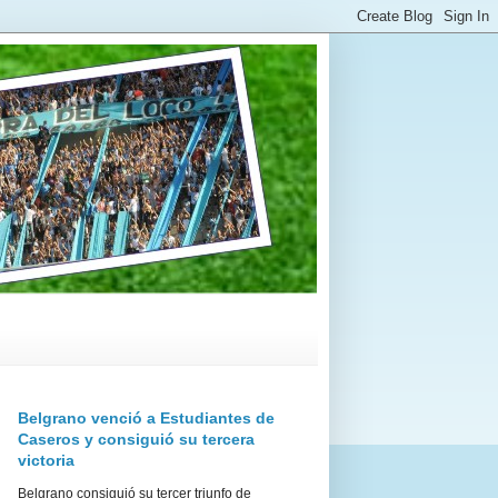
Belgrano venció a Estudiantes de
Caseros y consiguió su tercera
victoria
Belgrano consiguió su tercer triunfo de