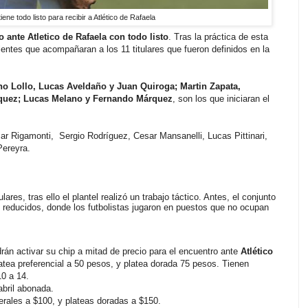
tiene todo listo para recibir a Atlético de Rafaela
ante Atletico de Rafaela con todo listo
. Tras la práctica de esta
lentes que acompañaran a los 11 titulares que fueron definidos en la
no Lollo, Lucas Aveldaño y Juan Quiroga; Martin Zapata,
zquez; Lucas Melano y Fernando Márquez
, son los que iniciaran el
sar
Rigamonti, Sergio Rodríguez, Cesar Mansanelli, Lucas Pittinari,
Pereyra.
lares, tras ello el plantel realizó un trabajo táctico. Antes, el conjunto
 reducidos, donde los futbolistas jugaron en puestos que no ocupan
n activar su chip a mitad de precio para el encuentro ante
Atlético
atea preferencial a 50 pesos, y platea dorada 75 pesos. Tienen
0 a 14.
abril abonada.
terales a $100, y plateas doradas a $150.