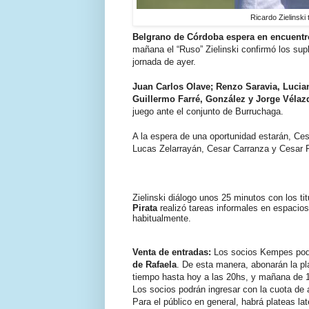
Ricardo Zielinski 
Belgrano de Córdoba espera en encuentro 
mañana el “Ruso” Zielinski confirmó los sup
jornada de ayer.
Juan Carlos Olave; Renzo Saravia, Lucia
Guillermo Farré, González y Jorge Véla
juego ante el conjunto de Burruchaga.
A la espera de una oportunidad estarán, Ce
Lucas Zelarrayán, Cesar Carranza y Cesar 
Zielinski diálogo unos 25 minutos con los titu
Pirata
realizó tareas informales en espacios
habitualmente.
Venta de entradas:
Los socios Kempes podrá
de Rafaela
. De esta manera, abonarán la pl
tiempo hasta hoy a las 20hs, y mañana de 1
Los socios podrán ingresar con la cuota de 
Para el público en general, habrá plateas la