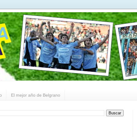
o
El mejor año de Belgrano