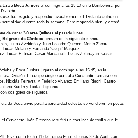
isitara a
Boca Juniors
el domingo a las 18.10 en la Bombonera, por
 División.
zquez
fue exigido y respondió favorablemente. El volante sufrió un
con normalidad durante toda la semana. Pero respondió bien, y estará
iene de ganar 3-0 ante Quilmes el pasado lunes.
,
Belgrano de Córdoba
formara de la siguiente manera:
ollo, Lucas Aveldaño y Juan Leandro Quiroga; Martin Zapata,
z; Lucas Melano y Fernando “Cuqui” Márquez.
z, Lucas Pittinari, Cesar Mansanelli, Lucas Zelarrayan, Cesar
rdoba y Boca Juniors jugaran el domingo a las 15.45, en la
era División. El equipo dirigido por Julio Constantin formara con:
, Nicolás Ferreyra, y Federico Alvarez; Emiliano Rigoni, Castro,
uliano Bardín y Tobías Figueroa.
 con dos goles de Figueroa.
encia de Boca envió para la parcialidad celeste, se vendieron en pocas
e el Cervecero, Iván Etevenaux sufrió un esguince de tobillo que le
All Boys por la fecha 11 del Torneo Final, el lunes 29 de Abril, con