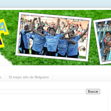
o
El mejor año de Belgrano