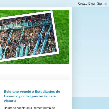
Belgrano venció a Estudiantes de
Caseros y consiguió su tercera
victoria
Belgrano consiguió su tercer triunfo de