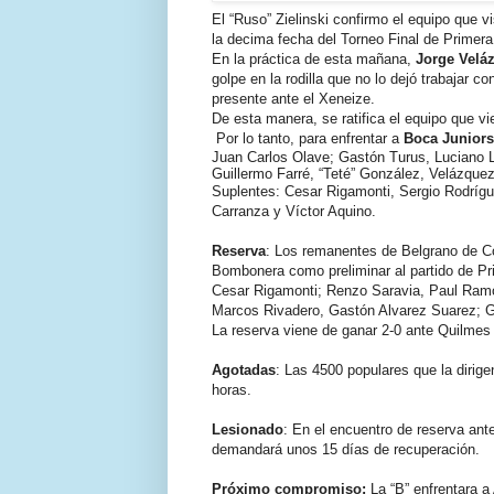
El “Ruso” Zielinski confirmo el equipo que v
la decima fecha del Torneo Final de Primera
En la práctica de esta mañana,
Jorge Velá
golpe en la rodilla que no lo dejó trabajar 
presente ante el Xeneize.
De esta manera, se ratifica el equipo que v
Por lo tanto, para enfrentar a
Boca Juniors
Juan Carlos Olave; Gastón Turus, Luciano L
Guillermo Farré, “Teté” González, Velázque
Suplentes: Cesar Rigamonti, Sergio Rodrígue
Carranza y Víctor Aquino.
Reserva
: Los remanentes de Belgrano de Có
Bombonera como preliminar al partido de Prim
Cesar Rigamonti; Renzo Saravia, Paul Ramos
Marcos Rivadero, Gastón Alvarez Suarez; Gi
La reserva viene de ganar 2-0 ante Quilmes
Agotadas
: Las 4500 populares que la dirig
horas.
Lesionado
: En el encuentro de reserva ant
demandará unos 15 días de recuperación.
Próximo compromiso:
La “B” enfrentara a 