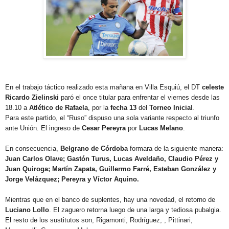
En el trabajo táctico realizado esta mañana en Villa Esquiú, el DT
celeste
Ricardo Zielinski
paró el once titular para enfrentar el viernes desde las
18.10 a
Atlético de Rafaela
, por la
fecha 13
del
Torneo Inicia
l.
Para este partido, el “Ruso” dispuso una sola variante respecto al triunfo
ante Unión. El ingreso de
Cesar Pereyra
por
Lucas Melano
.
En consecuencia,
Belgrano de Córdoba
formara de la siguiente manera:
Juan Carlos Olave; Gastón Turus, Lucas Aveldaño, Claudio Pérez y
Juan Quiroga; Martín Zapata, Guillermo Farré, Esteban González y
Jorge Velázquez; Pereyra y Víctor Aquino.
Mientras que en el banco de suplentes, hay una novedad, el retorno de
Luciano Lollo
. El zaguero retorna luego de una larga y tediosa pubalgia.
El resto de los sustitutos son, Rigamonti, Rodríguez, , Pittinari,