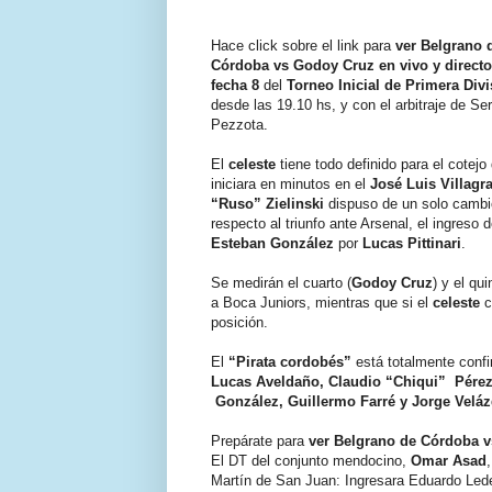
Hace click sobre el link para
ver Belgrano 
Córdoba vs Godoy Cruz en vivo y direct
fecha 8
del
Torneo Inicial de Primera Div
desde las 19.10 hs, y con el arbitraje de Ser
Pezzota.
El
celeste
tiene todo definido para el cotejo
iniciara en minutos en el
José Luis Villagr
“Ruso” Zielinski
dispuso de un solo cambi
respecto al triunfo ante Arsenal, el ingreso 
Esteban González
por
Lucas Pittinari
.
Se medirán el cuarto (
Godoy Cruz
) y el qui
a Boca Juniors, mientras que si el
celeste
c
posición.
El
“Pirata cordobés”
está totalmente conf
Lucas Aveldaño, Claudio “Chiqui” Pérez
González, Guillermo Farré y Jorge Veláz
Prepárate para
ver Belgrano de Córdoba vs
El DT del conjunto mendocino,
Omar Asad
Martín de San Juan: Ingresara Eduardo Lede