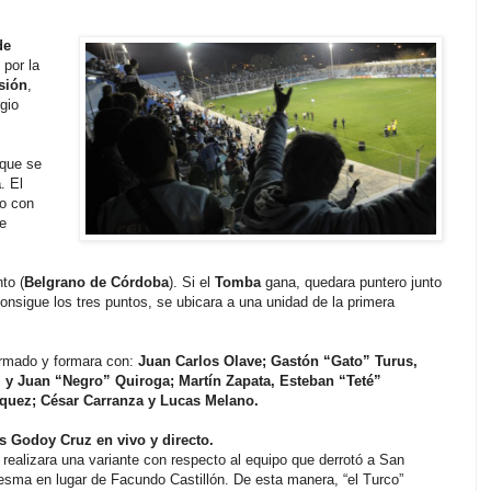
de
o
por la
isión
,
gio
 que se
a
. El
o con
de
nto (
Belgrano de Córdoba
). Si el
Tomba
gana, quedara puntero junto
onsigue los tres puntos, se ubicara a una unidad de la primera
irmado y formara con:
Juan Carlos Olave; Gastón “Gato” Turus,
 y Juan “Negro” Quiroga; Martín Zapata, Esteban “Teté”
quez; César Carranza y Lucas Melano.
 Godoy Cruz en vivo y directo.
, realizara una variante con respecto al equipo que derrotó a San
sma en lugar de Facundo Castillón. De esta manera, “el Turco”