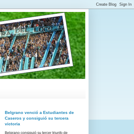
Belgrano venció a Estudiantes de
Caseros y consiguió su tercera
victoria
Belgrano consiguió su tercer triunfo de