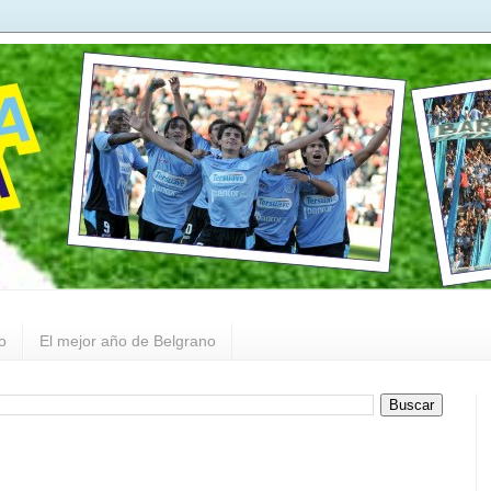
o
El mejor año de Belgrano