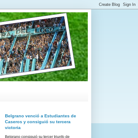
Belgrano venció a Estudiantes de
Caseros y consiguió su tercera
victoria
Belgrano consiguió su tercer triunfo de