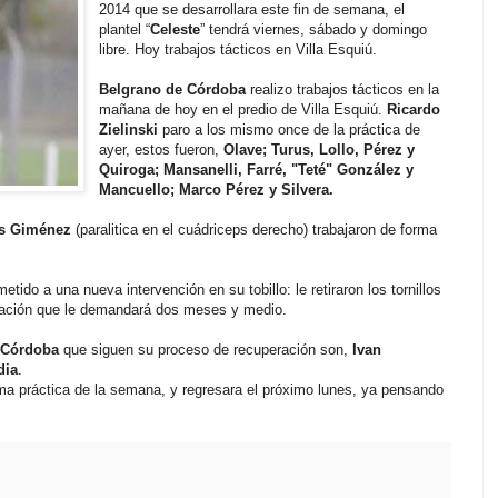
2014 que se desarrollara este fin de semana, el
plantel “
Celeste
” tendrá viernes, sábado y domingo
libre. Hoy trabajos tácticos en Villa Esquiú.
Belgrano de Córdoba
realizo trabajos tácticos en la
mañana de hoy en el predio de Villa Esquiú.
Ricardo
Zielinski
paro a los mismo once de la práctica de
ayer, estos fueron,
Olave; Turus, Lollo, Pérez y
Quiroga; Mansanelli, Farré, "Teté" González y
Mancuello; Marco Pérez y Silvera.
as Giménez
(paralitica en el cuádriceps derecho) trabajaron de forma
etido a una nueva intervención en su tobillo: le retiraron los tornillos
ración que le demandará dos meses y medio.
 Córdoba
que siguen su proceso de recuperación son,
Ivan
dia
.
ma práctica de la semana, y regresara el próximo lunes, ya pensando