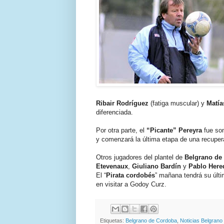
Ribair Rodríguez
(fatiga muscular) y
Matí
diferenciada.
Por otra parte, el
“Picante”
Pereyra
fue som
y comenzará la última etapa de una recupe
Otros jugadores del plantel de
Belgrano de
Etevenaux
,
Giuliano Bardín
y
Pablo Here
El “
Pirata cordobés
” mañana tendrá su últi
en visitar a Godoy Curz.
Etiquetas:
Belgrano de Cordoba
,
Noticias Belgrano