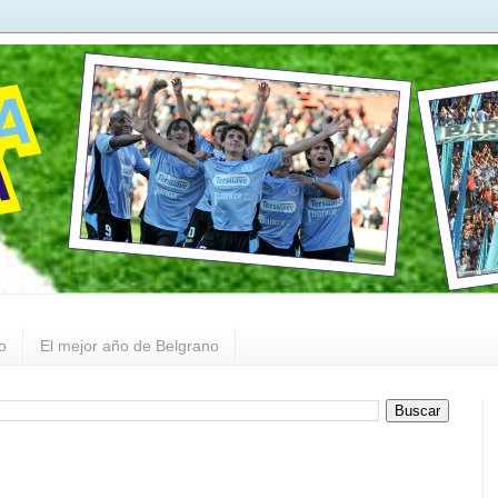
o
El mejor año de Belgrano