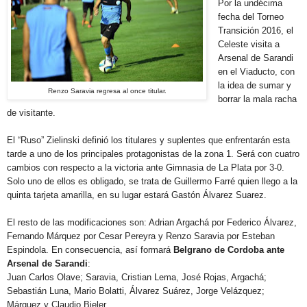
Por la undécima
fecha del Torneo
Transición 2016, el
Celeste visita a
Arsenal de Sarandi
en el Viaducto, con
la idea de sumar y
Renzo Saravia regresa al once titular.
borrar la mala racha
de visitante.
El “Ruso” Zielinski definió los titulares y suplentes que enfrentarán esta
tarde a uno de los principales protagonistas de la zona 1. Será con cuatro
cambios con respecto a la victoria ante Gimnasia de La Plata por 3-0.
Solo uno de ellos es obligado, se trata de Guillermo Farré quien llego a la
quinta tarjeta amarilla, en su lugar estará Gastón Álvarez Suarez.
El resto de las modificaciones son: Adrian Argachá por Federico Álvarez,
Fernando Márquez por Cesar Pereyra y Renzo Saravia por Esteban
Espindola. En consecuencia, así formará
Belgrano de Cordoba ante
Arsenal de Sarandi
:
Juan Carlos Olave; Saravia, Cristian Lema, José Rojas, Argachá;
Sebastián Luna, Mario Bolatti, Álvarez Suárez, Jorge Velázquez;
Márquez y Claudio Bieler.