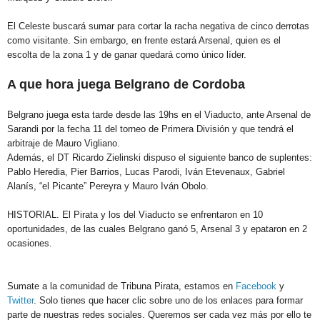
El Celeste buscará sumar para cortar la racha negativa de cinco derrotas
como visitante. Sin embargo, en frente estará Arsenal, quien es el
escolta de la zona 1 y de ganar quedará como único líder.
A que hora juega Belgrano de Cordoba
Belgrano juega esta tarde desde las 19hs en el Viaducto, ante Arsenal de
Sarandi por la fecha 11 del torneo de Primera División y que tendrá el
arbitraje de Mauro Vigliano.
Además, el DT Ricardo Zielinski dispuso el siguiente banco de suplentes:
Pablo Heredia, Pier Barrios, Lucas Parodi, Iván Etevenaux, Gabriel
Alanís, “el Picante” Pereyra y Mauro Iván Obolo.
HISTORIAL. El Pirata y los del Viaducto se enfrentaron en 10
oportunidades, de las cuales Belgrano ganó 5, Arsenal 3 y epataron en 2
ocasiones.
Sumate a la comunidad de Tribuna Pirata, estamos en
Facebook
y
Twitter
. Solo tienes que hacer clic sobre uno de los enlaces para formar
parte de nuestras redes sociales. Queremos ser cada vez más por ello te