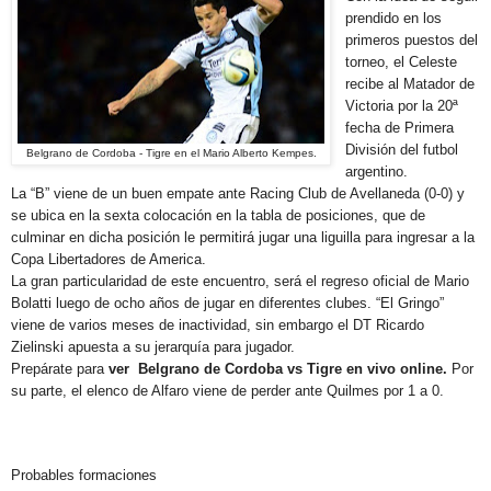
prendido en los
primeros puestos del
torneo, el Celeste
recibe al Matador de
Victoria por la 20ª
fecha de Primera
División del futbol
Belgrano de Cordoba - Tigre en el Mario Alberto Kempes.
argentino.
La “B” viene de un buen empate ante Racing Club de Avellaneda (0-0) y
se ubica en la sexta colocación en la tabla de posiciones, que de
culminar en dicha posición le permitirá jugar una liguilla para ingresar a la
Copa Libertadores de America.
La gran particularidad de este encuentro, será el regreso oficial de Mario
Bolatti luego de ocho años de jugar en diferentes clubes. “El Gringo”
viene de varios meses de inactividad, sin embargo el DT Ricardo
Zielinski apuesta a su jerarquía para jugador.
Prepárate para
ver Belgrano de Cordoba vs Tigre en vivo online.
Por
su parte, el elenco de Alfaro viene de perder ante Quilmes por 1 a 0.
Probables formaciones