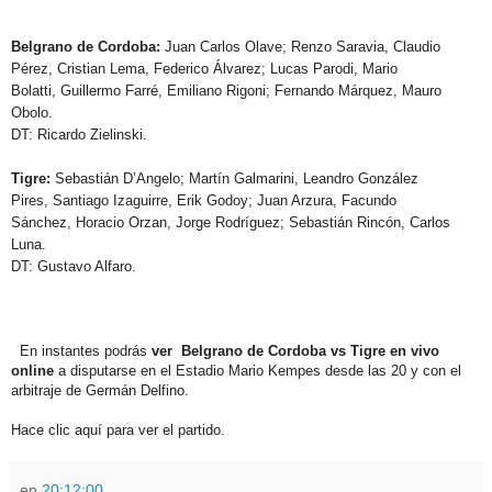
Belgrano de Cordoba:
Juan Carlos Olave; Renzo Saravia, Claudio
Pérez, Cristian Lema, Federico Álvarez; Lucas Parodi, Mario
Bolatti, Guillermo Farré, Emiliano Rigoni; Fernando Márquez, Mauro
Obolo.
DT:
Ricardo Zielinski.
Tigre:
Sebastián D’Angelo; Martín Galmarini, Leandro González
Pires, Santiago Izaguirre, Erik Godoy; Juan Arzura, Facundo
Sánchez, Horacio Orzan, Jorge Rodríguez; Sebastián Rincón, Carlos
Luna.
DT:
Gustavo Alfaro.
En instantes podrás
ver Belgrano de Cordoba vs Tigre en vivo
online
a disputarse en el Estadio Mario Kempes desde las 20 y con el
arbitraje de Germán Delfino.
Hace clic aquí para ver el partido.
en
20:12:00