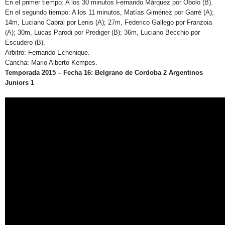
En el primer tiempo: A los 30 minutos Fernando Márquez por Obolo (B).
En el segundo tiempo: A los 11 minutos, Matías Giménez por Garré (A);
14m, Luciano Cabral por Lenis (A); 27m, Federico Gallego por Franzoia
(A); 30m, Lucas Parodi por Prediger (B); 36m, Luciano Becchio por
Escudero (B).
Arbitro:
Fernando Echenique.
Cancha:
Mario Alberto Kempes.
Temporada 2015 – Fecha 16: Belgrano de Cordoba 2 Argentinos
Juniors 1