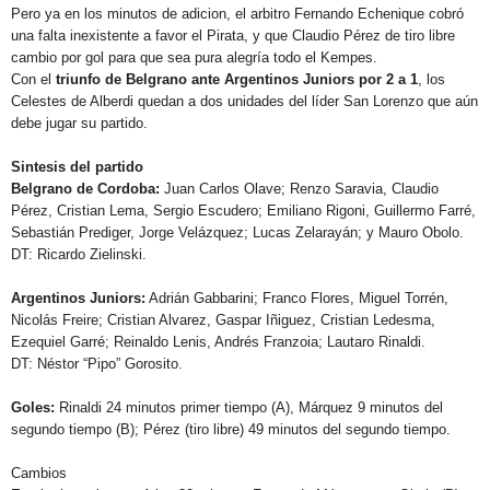
Pero ya en los minutos de adicion, el arbitro Fernando Echenique cobró
una falta inexistente a favor el Pirata, y que Claudio Pérez de tiro libre
cambio por gol para que sea pura alegría todo el Kempes.
Con el
triunfo de Belgrano ante Argentinos Juniors por 2 a 1
, los
Celestes de Alberdi quedan a dos unidades del líder San Lorenzo que aún
debe jugar su partido.
Sintesis del partido
Belgrano de Cordoba:
Juan Carlos Olave; Renzo Saravia, Claudio
Pérez, Cristian Lema, Sergio Escudero; Emiliano Rigoni, Guillermo Farré,
Sebastián Prediger, Jorge Velázquez; Lucas Zelarayán; y Mauro Obolo.
DT: Ricardo Zielinski.
Argentinos Juniors:
Adrián Gabbarini; Franco Flores, Miguel Torrén,
Nicolás Freire; Cristian Alvarez, Gaspar Iñiguez, Cristian Ledesma,
Ezequiel Garré; Reinaldo Lenis, Andrés Franzoia; Lautaro Rinaldi.
DT: Néstor “Pipo” Gorosito.
Goles:
Rinaldi 24 minutos primer tiempo (A), Márquez 9 minutos del
segundo tiempo (B); Pérez (tiro libre) 49 minutos del segundo tiempo.
Cambios