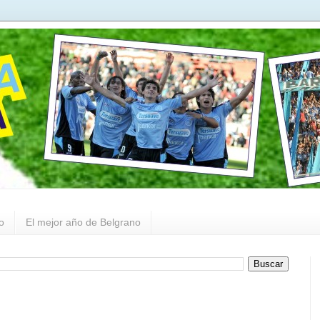
o
El mejor año de Belgrano