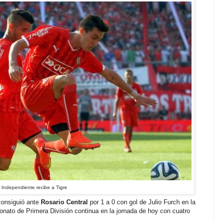
Independiente recibe a Tigre
onsiguió ante
Rosario Central
por 1 a 0 con gol de Julio Furch en la
onato de Primera División continua en la jornada de hoy con cuatro