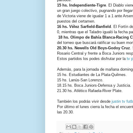
15 hs. Independiente-Tigre
. El Diablo vie
un gran juego colectivo, pugnando por llega
de Victoria viene de igualar 1 a 1 ante Arse
puestos del certamen.
16 hs. Vélez Sarfield-Banfield
. El Fortín 
0, mientras que el Taladro igualó la fecha p
18 hs. Olimpo de Bahía Blanca-Racing C
del torneo que buscará ratificar su buen mo
20.30 hs.
Newells Old Boys-Godoy Cruz
.
Rosario Central y frente a Boca Juniors r
Estos partidos los podes disfrutar por la
tv 
Además, para la jornada de mañana domingo 
15 hs. Estudiantes de La Plata-Quilmes.
15 hs. Lanús-San Lorenzo.
18.15 hs. Boca Juniors-Defensa y Justicia.
21.30 hs. Atlético Rafaela-River Plate.
También los podrás vivir desde
justin tv fut
Por último el lunes cierra la fecha el encue
las 20.30.