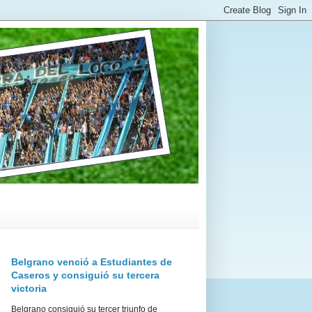
Belgrano venció a Estudiantes de
Caseros y consiguió su tercera
victoria
Belgrano consiguió su tercer triunfo de