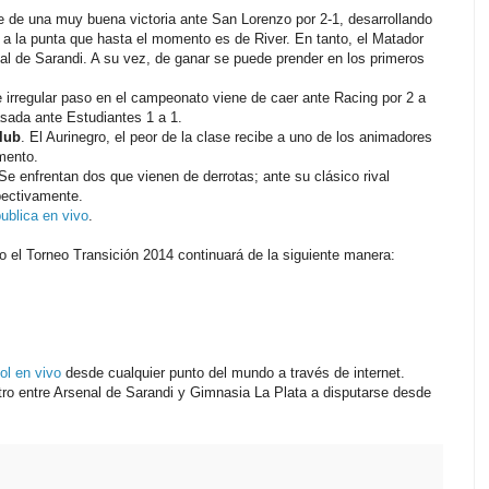
ne de una muy buena victoria ante San Lorenzo por 2-1, desarrollando
r a la punta que hasta el momento es de River. En tanto, el Matador
nal de Sarandi. A su vez, de ganar se puede prender en los primeros
de irregular paso en el campeonato viene de caer ante Racing por 2 a
asada ante Estudiantes 1 a 1.
lub
. El Aurinegro, el peor de la clase recibe a uno de los animadores
mento.
Se enfrentan dos que vienen de derrotas; ante su clásico rival
espectivamente.
publica en vivo
.
el Torneo Transición 2014 continuará de la siguiente manera:
bol en vivo
desde cualquier punto del mundo a través de internet.
ntro entre Arsenal de Sarandi y Gimnasia La Plata a disputarse desde