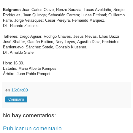
Belgrano:
Juan Carlos Olave, Renzo Saravia, Lucas Aveldaño, Sergio
Rodríguez, Juan Quiroga; Sebastián Carrera; Lucas Pittinari; Guillermo
Farré, Jorge Velázquez; César Pereyra, Fernando Márquez.
DT: Ricardo Zielinski
Talleres:
Diego Aguiar; Rodrigo Chaves, Jesús Nievas, Elías Bazzi
José Shaffer; Gastón Bottino; Nery Leyes, Agustín Díaz, Fredrich o
Barrionuevo; Sánchez Sotelo, Gonzalo Klusener.
DT: Arnaldo Sialle
Hora:
16.30.
Estadio: Mario Alberto Kempes.
Árbitro:
Juan Pablo Pompei.
en
16:04:00
Compartir
No hay comentarios:
Publicar un comentario