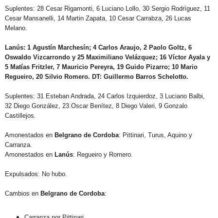
Suplentes: 28 Cesar Rigamonti, 6 Luciano Lollo, 30 Sergio Rodríguez,
11
Cesar Mansanelli, 14 Martin Zapata, 10 Cesar Carrabza, 26 Lucas
Melano.
Lanús:
1
Agustín Marchesín; 4 Carlos Araujo, 2 Paolo Goltz, 6
Oswaldo Vizcarrondo y 25 Maximiliano Velázquez; 16 Víctor Ayala y
5 Matías Fritzler, 7 Mauricio Pereyra, 19 Guido Pizarro; 10 Mario
Regueiro, 20 Silvio Romero. DT: Guillermo Barros Schelotto.
Suplentes: 31 Esteban Andrada, 24 Carlos Izquierdoz, 3 Luciano Balbi,
32 Diego González, 23 Oscar Benítez, 8 Diego Valeri, 9 Gonzalo
Castillejos.
Amonestados en
Belgrano de Cordoba
: Pittinari, Turus, Aquino y
Carranza.
Amonestados en
Lanús
: Regueiro y Romero.
Expulsados: No hubo.
Cambios en
Belgrano de Cordoba
:
Carranza por Pittinari.