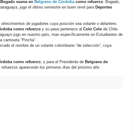
n Bogado suena en
Belgrano de Córdoba
como refuerzo
. Bogado,
paraguaya, jugo el último semestre en buen nivel para
Deportes
 ofrecimientos de jugadores cuya posición sea volante o delantero.
órdoba
como refuerzo
y su pase pertenece al
Colo Colo
de Chile.
raguayo jugo en nuestro país, mas específicamente en Estudiantes de
 la camiseta “Pincha”.
rcado el nombre de un volante colombiano “de selección”, cuya
órdoba como refuerzo
, y para el Presidente de
Belgrano de
refuerzos aparecerán los primeros días del próximo año.