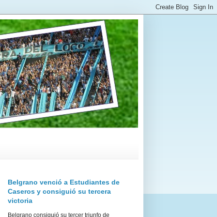
Belgrano venció a Estudiantes de
Caseros y consiguió su tercera
victoria
Belgrano consiguió su tercer triunfo de