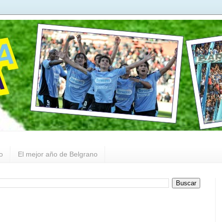
o
El mejor año de Belgrano