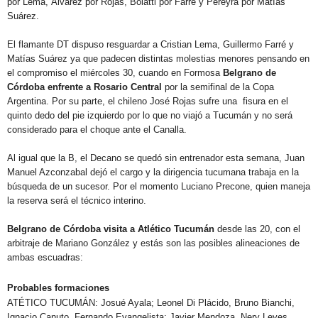
por Lema, Álvarez por Rojas, Bolatti por Farré y Pereyra por Matías
Suárez.
El flamante DT dispuso resguardar a Cristian Lema, Guillermo Farré y
Matías Suárez ya que padecen distintas molestias menores pensando en
el compromiso el miércoles 30, cuando en Formosa
Belgrano de
Córdoba enfrente a Rosario Central
por la semifinal de la Copa
Argentina. Por su parte, el chileno José Rojas sufre una
fisura en el
quinto dedo del pie izquierdo por lo que no viajó a Tucumán y no será
considerado para el choque ante el Canalla.
Al igual que la B, el Decano se quedó sin entrenador esta semana, Juan
Manuel Azconzabal dejó el cargo y la dirigencia tucumana trabaja en la
búsqueda de un sucesor. Por el momento Luciano Precone, quien maneja
la reserva será el técnico interino.
Belgrano de Córdoba visita a Atlético Tucumán
desde las 20, con el
arbitraje de Mariano González y estás son las posibles alineaciones de
ambas escuadras:
Probables formaciones
ATÉTICO TUCUMÁN:
Josué Ayala; Leonel Di Plácido, Bruno Bianchi,
Ignacio Canuto, Fernando Evangelista; Javier Mendoza, Nery Leyes,