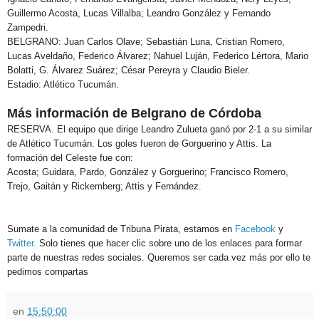
Guillermo Acosta, Lucas Villalba; Leandro González y Fernando
Zampedri.
BELGRANO:
Juan Carlos Olave; Sebastián Luna, Cristian Romero,
Lucas Aveldaño, Federico Álvarez; Nahuel Luján, Federico Lértora, Mario
Bolatti, G. Álvarez Suárez; César Pereyra y Claudio Bieler.
Estadio:
Atlético Tucumán.
Más información de Belgrano de Córdoba
RESERVA. El equipo que dirige Leandro Zulueta ganó por 2-1 a su similar
de Atlético Tucumán. Los goles fueron de Gorguerino y Attis. La
formación del Celeste fue con:
Acosta; Guidara, Pardo, González y Gorguerino; Francisco Romero,
Trejo, Gaitán y Rickemberg; Attis y Fernández.
Sumate a la comunidad de
Tribuna Pirata
, estamos en
Facebook
y
Twitter
. Solo tienes que hacer clic sobre uno de los enlaces para formar
parte de nuestras redes sociales. Queremos ser cada vez más por ello te
pedimos compartas
en
15:50:00