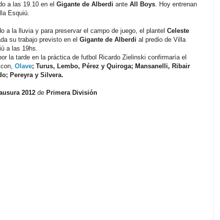
o a las 19.10 en el
Gigante de Alberdi
ante
All Boys
. Hoy entrenan
lla Esquiú.
o a la lluvia y para preservar el campo de juego, el plantel
Celeste
ada su trabajo previsto en el
Gigante de Alberdi
al predio de Villa
ú a las 19hs.
or la tarde en la práctica de futbol Ricardo Zielinski confirmaría el
a con,
Olave
; Turus, Lembo, Pérez y Quiroga; Mansanelli, Ribair
; Pereyra y Silvera.
lausura 2012
de
Primera División