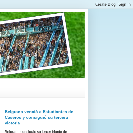
Belgrano venció a Estudiantes de
Caseros y consiguió su tercera
victoria
Belgrano consiguió su tercer triunfo de