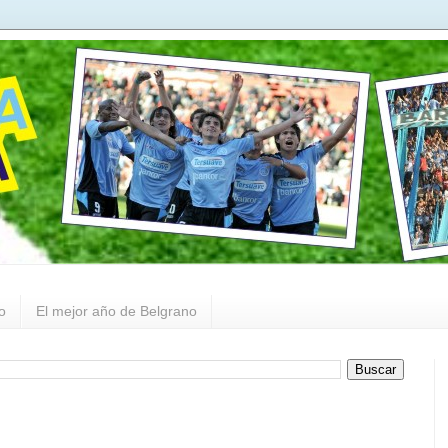
o
El mejor año de Belgrano